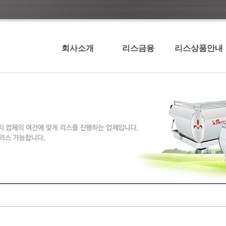
회사소개
리스금융
리스상품안내
인사말
리스의 장점
커피기계리스
이용절차 및 구비서
베이커리기계리스
류
골프기계리스
리스 제휴업무