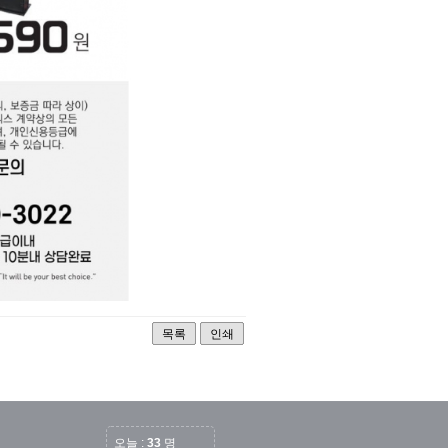
목록
인쇄
오늘 :
33
명