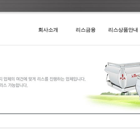
회사소개
리스금융
리스상품안내
인사말
리스의 장점
커피기계리스
이용절차 및 구비서
베이커리기계리스
류
골프기계리스
리스 제휴업무